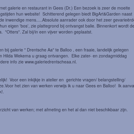
met galerie en restaurant in Gees (Dr.) Een bezoek is zeer de moeite
ngstijden hun website! Schitterend gelegen biedt BigArt&Garden naast
 de inwendige mens.....Absolute aanrader ook door het zeer gevarieërd
n eigen 'bos', zie plattegrond bij ontvangst balie. Binnenkort wordt d
a. "Otters". Zal bij/in een vijver worden geplaatst.
en bij galerie " Drentsche Aa" te Balloo , een fraaie, landelijk gelegen
 en Hilda Wekema u graag ontvangen. Elke zater- en zondagmiddag
dere info zie www.galeriedrentscheaa.nl.
lijk! Voor een inkijkje in atelier en gerichte vragen/ belangstelling/
e.Voor het zien van werken verwijs ik u naar Gees en Balloo! Ik aanv
!.
zicht van werken; met afmeting en het al dan niet beschikbaar zijn.