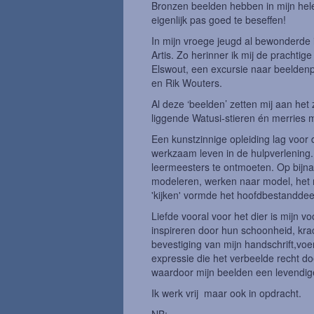
Bronzen beelden hebben in mijn hele l
eigenlijk pas goed te beseffen!
In mijn vroege jeugd al bewonderde 
Artis. Zo herinner ik mij de prachtig
Elswout, een excursie naar beelden
en Rik Wouters.
Al deze ‘beelden’ zetten mij aan het
liggende Watusi-stieren én merries 
Een kunstzinnige opleiding lag voo
werkzaam leven in de hulpverlening. 
leermeesters te ontmoeten. Op bijna
modeleren, werken naar model, het 
'kijken' vormde het hoofdbestanddeel 
Liefde vooral voor het dier is mijn v
inspireren door hun schoonheid, krac
bevestiging van mijn handschrift,voer
expressie die het verbeelde recht doet
waardoor mijn beelden een levendig
Ik werk vrij maar ook