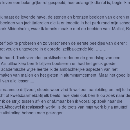
even een belangrijke rol gespeeld, hoe belangrijk die rol is, begin ik 
ik naast de levende have, de stenen en bronzen beelden van dieren in
e beelden van jachttaferelen die ik ontmoette in het park rond mijn schoo
park Middelheim, waar ik kennis maakte met de beelden van Maillol, R
 zelf ook te proberen en zo verschenen de eerste beeldjes van dieren;
met veulen uitgevoerd in dieprode, zelfbakkende klei……….
r de hand. Toch vormden praktische redenen de grondslag van een
Als uitlaatklep ben ik blijven boetseren en had het geluk goede
 academische wijze leerde ik de ambachtelijke aspecten van het
maken van mallen en het gieten in aluminiumcement. Maar het goed l
van alle lessen....
oornaamste drijfveer; steeds weer vind ik wel een aanleiding om mij te l
ht of kwetsbaarheid.Bij elk beeld, hoe klein ook ben ik op zoek naar d
 ik de strijd tussen af- en onaf,maar ben ik vooral op zoek naar die
.Alhoewel ik realistisch werkt, is de toets van mijn werk bijna intuïtief
e uitstraling hebben mee gekregen.
 in opdracht.